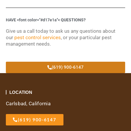
HAVE <font color="#d17e1a"<
QUESTIONS?
Give us a call today to ask us any questions about
our
pest control services
, or your particular pest
management needs.
(619) 900-6147
LOCATION
Carlsbad, California
(619) 900-6147