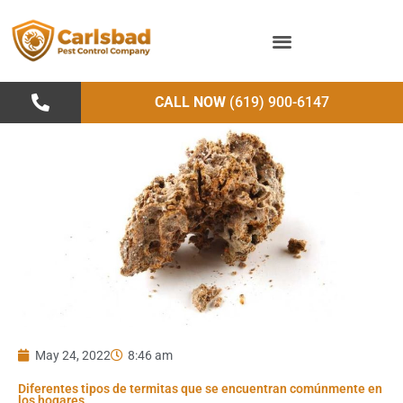
Skip
to
content
CALL NOW
(619) 900-6147
May 24, 2022
8:46 am
Diferentes tipos de termitas que se encuentran comúnmente en
los hogares